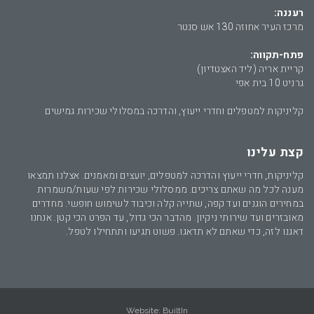
רעננה:
מרכז העיר אחוזה 130 אש סנטר
פתח-תקווה:
קריית אריה (ליד האצטדיון)
גרניט 10 בית אפי
קליניקות למטפלים וחדרי ייעוץ, והדרכה במסלולי שכירות גמישים
קצת עלינו
קליניקות, חדרי ייעוץ והדרכה למטפלים, יועצים ומאמנים. אצלנו תמצאו
מענה לכל מה שאתם צריכים. ממסלולי שכירות לפי שעות/משמרות
במחירים הוגנים ועד קפה, שתייה קלה וכיבוד לשימוש חופשי. מחדרים
מאובזרים ועד שירותי ניקיון. מהדבר הכי גדול, עד הפרט הכי קטן. אנחנו
דאגנו לזה, כדי שאתם לא תדאגו. פשוט תגיעו ותתחילו לטפל.
Website:
BuiltIn