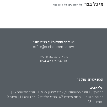
מיכל בצר
כל הפוסטים של מיכל בצר
יש לכם שאלות? דברו איתנו!
אימייל: office@clinikot.com
לתיאום פגישה או סיור
יוני:
054-423-2764
הסניפים שלנו
תל-אביב:
קרליבך 10 פינת החשמונאים, צמוד לקניון ה- TLV | פרופסור שור 19 |
פרופסור שור 1 | הרוגי מלכות 7א | הרוגי מלכות 9 | בר גיורא 11 | מאנה 13
| עמינדב 23