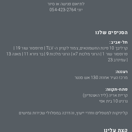
לתיאום פגישה או סיור
יוני:
054-423-2764
הסניפים שלנו
תל-אביב:
קרליבך 10 פינת החשמונאים, צמוד לקניון ה- TLV | פרופסור שור 19 |
פרופסור שור 1 | הרוגי מלכות 7א | הרוגי מלכות 9 | בר גיורא 11 | מאנה 13
| עמינדב 23
רעננה:
מרכז העיר אחוזה 130 אש סנטר
פתח-תקווה:
קריית אריה (ליד האצטדיון)
גרניט 10 בית אפי
קליניקות למטפלים וחדרי ייעוץ, והדרכה במסלולי שכירות גמישים
קצת עלינו