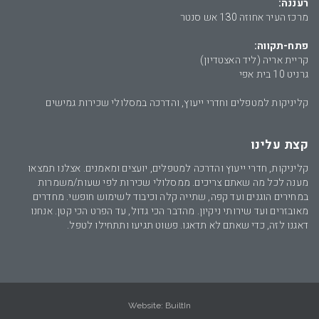
רעננה:
מרכז העיר אחוזה 130 אש סנטר
פתח-תקווה:
קריית אריה (ליד האצטדיון)
גרניט 10 בית אפי
קליניקות למטפלים וחדרי ייעוץ, והדרכה במסלולי שכירות גמישים
קצת עלינו
קליניקות, חדרי ייעוץ והדרכה למטפלים, יועצים ומאמנים. אצלנו תמצאו
מענה לכל מה שאתם צריכים. ממסלולי שכירות לפי שעות/משמרות
במחירים הוגנים ועד קפה, שתייה קלה וכיבוד לשימוש חופשי. מחדרים
מאובזרים ועד שירותי ניקיון. מהדבר הכי גדול, עד הפרט הכי קטן. אנחנו
דאגנו לזה, כדי שאתם לא תדאגו. פשוט תגיעו ותתחילו לטפל.
Website:
BuiltIn