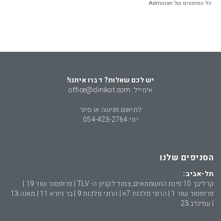
כל הפוסטים של Adminon
יש לכם שאלות? דברו איתנו!
אימייל: office@clinikot.com
לתיאום פגישה או סיור
יוני:
054-423-2764
הסניפים שלנו
תל-אביב:
קרליבך 10 פינת החשמונאים, צמוד לקניון ה- TLV | פרופסור שור 19 |
פרופסור שור 1 | הרוגי מלכות 7א | הרוגי מלכות 9 | בר גיורא 11 | מאנה 13
| עמינדב 23