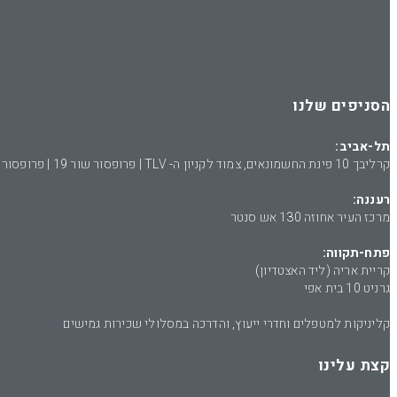
הסניפים שלנו
תל-אביב:
קרליבך 10 פינת החשמונאים, צמוד לקניון ה- TLV | פרופסור שור 19 | פרופסור שור 1 | הרוגי מלכות 7א | הרוגי מלכות 9 | בר גיורא 11 | מאנה 13 | עמינדב 23
רעננה:
מרכז העיר אחוזה 130 אש סנטר
פתח-תקווה:
קריית אריה (ליד האצטדיון)
גרניט 10 בית אפי
קליניקות למטפלים וחדרי ייעוץ, והדרכה במסלולי שכירות גמישים
קצת עלינו