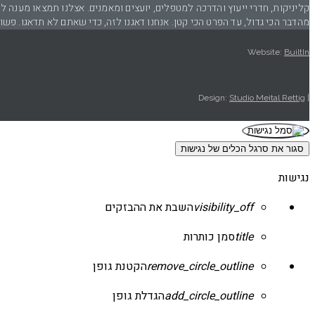
קליניקות, חדרי ייעוץ והדרכה למטפלים, יועצים ומאמנים. אצלנו תמצאו מענה 
מהדבר הכי גדול, עד הפרט הכי קטן. אנחנו דאגנו לזה, כדי שאתם לא תדאגו. פשו
Website:
BuiltIn
Studio Meital Rettig
| Design:
סגור את סרגל הכלים של נגישות
נגישות
visibility_off
השבת את ההבזקים
title
סמן כותרות
remove_circle_outline
הקטנת גופן
add_circle_outline
הגדלת גופן