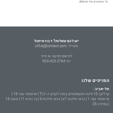
כל הפוסטים של Admin
יש לכם שאלות? דברו איתנו!
אימייל: office@clinikot.com
לתיאום פגישה או סיור
יוני:
054-423-2764
הסניפים שלנו
תל-אביב:
קרליבך 10 פינת החשמונאים, צמוד לקניון ה- TLV | פרופסור שור 19 |
פרופסור שור 1 | הרוגי מלכות 7א | הרוגי מלכות 9 | בר גיורא 11 | מאנה 13
| עמינדב 23