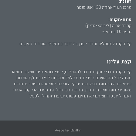
רעננה:
מרכז העיר אחוזה 130 אש סנטר
פתח-תקווה:
קריית אריה (ליד האצטדיון)
גרניט 10 בית אפי
קליניקות למטפלים וחדרי ייעוץ, והדרכה במסלולי שכירות גמישים
קצת עלינו
קליניקות, חדרי ייעוץ והדרכה למטפלים, יועצים ומאמנים. אצלנו תמצאו
מענה לכל מה שאתם צריכים. ממסלולי שכירות לפי שעות/משמרות
במחירים הוגנים ועד קפה, שתייה קלה וכיבוד לשימוש חופשי. מחדרים
מאובזרים ועד שירותי ניקיון. מהדבר הכי גדול, עד הפרט הכי קטן. אנחנו
דאגנו לזה, כדי שאתם לא תדאגו. פשוט תגיעו ותתחילו לטפל.
Website:
BuiltIn