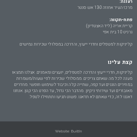
רעננה:
מרכז העיר אחוזה 130 אש סנטר
פתח-תקווה:
קריית אריה (ליד האצטדיון)
גרניט 10 בית אפי
קליניקות למטפלים וחדרי ייעוץ, והדרכה במסלולי שכירות גמישים
קצת עלינו
קליניקות, חדרי ייעוץ והדרכה למטפלים, יועצים ומאמנים. אצלנו תמצאו
מענה לכל מה שאתם צריכים. ממסלולי שכירות לפי שעות/משמרות
במחירים הוגנים ועד קפה, שתייה קלה וכיבוד לשימוש חופשי. מחדרים
מאובזרים ועד שירותי ניקיון. מהדבר הכי גדול, עד הפרט הכי קטן. אנחנו
דאגנו לזה, כדי שאתם לא תדאגו. פשוט תגיעו ותתחילו לטפל.
Website:
BuiltIn