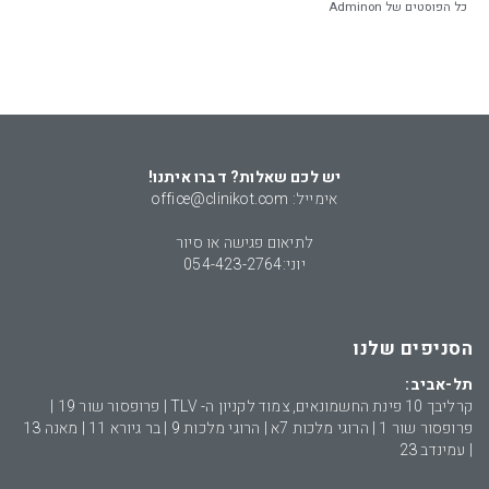
כל הפוסטים של Adminon
יש לכם שאלות? דברו איתנו!
אימייל: office@clinikot.com
לתיאום פגישה או סיור
יוני:
054-423-2764
הסניפים שלנו
תל-אביב:
קרליבך 10 פינת החשמונאים, צמוד לקניון ה- TLV | פרופסור שור 19 |
פרופסור שור 1 | הרוגי מלכות 7א | הרוגי מלכות 9 | בר גיורא 11 | מאנה 13
| עמינדב 23