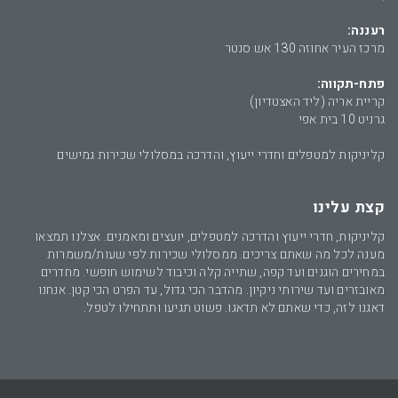
רעננה:
מרכז העיר אחוזה 130 אש סנטר
פתח-תקווה:
קריית אריה (ליד האצטדיון)
גרניט 10 בית אפי
קליניקות למטפלים וחדרי ייעוץ, והדרכה במסלולי שכירות גמישים
קצת עלינו
קליניקות, חדרי ייעוץ והדרכה למטפלים, יועצים ומאמנים. אצלנו תמצאו
מענה לכל מה שאתם צריכים. ממסלולי שכירות לפי שעות/משמרות
במחירים הוגנים ועד קפה, שתייה קלה וכיבוד לשימוש חופשי. מחדרים
מאובזרים ועד שירותי ניקיון. מהדבר הכי גדול, עד הפרט הכי קטן. אנחנו
דאגנו לזה, כדי שאתם לא תדאגו. פשוט תגיעו ותתחילו לטפל.