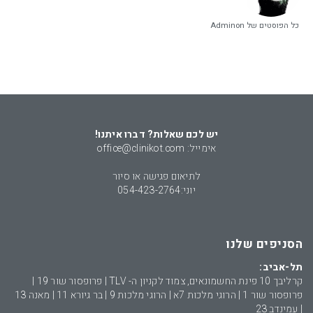
כל הפוסטים של Adminon
יש לכם שאלות? דברו איתנו!
אימייל: office@clinikot.com
לתיאום פגישה או סיור
יוני:
054-423-2764
הסניפים שלנו
תל-אביב:
קרליבך 10 פינת החשמונאים, צמוד לקניון ה- TLV | פרופסור שור 19 |
פרופסור שור 1 | הרוגי מלכות 7א | הרוגי מלכות 9 | בר גיורא 11 | מאנה 13
| עמינדב 23