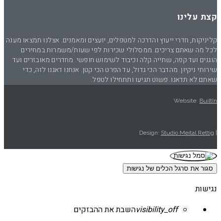
קצת עלינו
קליניקות, חדרי ייעוץ והדרכה למטפלים, יועצים ומאמנים. אצלנו תמצאו מענה
לכל מה שאתם צריכים. ממסלולי שכירות לפי שעות/משמרות במחירים
הוגנים ועד קפה, שתייה קלה וכיבוד לשימוש חופשי. מחדרים מאובזרים ועד
שירותי ניקיון. מהדבר הכי גדול, עד הפרט הכי קטן. אנחנו דאגנו לזה, כדי
שאתם לא תדאגו. פשוט תגיעו ותתחילו לטפל.
Website:
BuiltIn
Studio Meital Rettig
| Design:
סגור את סרגל הכלים של נגישות
נגישות
visibility_off
השבת את ההבזקים