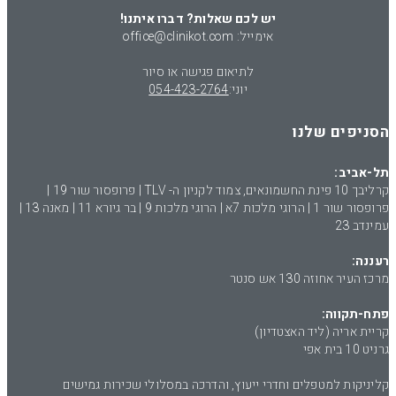
יש לכם שאלות? דברו איתנו!
אימייל: office@clinikot.com
לתיאום פגישה או סיור
יוני:
054-423-2764
הסניפים שלנו
תל-אביב:
קרליבך 10 פינת החשמונאים, צמוד לקניון ה- TLV | פרופסור שור 19 |
פרופסור שור 1 | הרוגי מלכות 7א | הרוגי מלכות 9 | בר גיורא 11 | מאנה 13 |
עמינדב 23
רעננה:
מרכז העיר אחוזה 130 אש סנטר
פתח-תקווה:
קריית אריה (ליד האצטדיון)
גרניט 10 בית אפי
קליניקות למטפלים וחדרי ייעוץ, והדרכה במסלולי שכירות גמישים