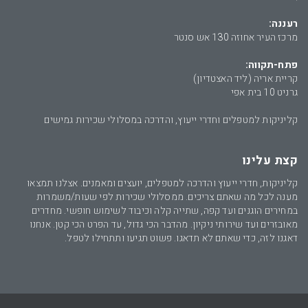
רעננה:
מרכז העיר אחוזה 130 אש סנטר
פתח-תקווה:
קריית אריה (ליד האצטדיון)
גרניט 10 בית אפי
קליניקות למטפלים וחדרי ייעוץ, והדרכה במסלולי שכירות גמישים
קצת עלינו
קליניקות, חדרי ייעוץ והדרכה למטפלים, יועצים ומאמנים. אצלנו תמצאו
מענה לכל מה שאתם צריכים. ממסלולי שכירות לפי שעות/משמרות
במחירים הוגנים ועד קפה, שתייה קלה וכיבוד לשימוש חופשי. מחדרים
מאובזרים ועד שירותי ניקיון. מהדבר הכי גדול, עד הפרט הכי קטן. אנחנו
דאגנו לזה, כדי שאתם לא תדאגו. פשוט תגיעו ותתחילו לטפל.