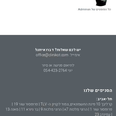
כל הפוסטים של Adminon
יש לכם שאלות? דברו איתנו!
אימייל: office@clinikot.com
לתיאום פגישה או סיור
יוני:
054-423-2764
הסניפים שלנו
תל-אביב:
קרליבך 10 פינת החשמונאים, צמוד לקניון ה- TLV | פרופסור שור 19 |
פרופסור שור 1 | הרוגי מלכות 7א | הרוגי מלכות 9 | בר גיורא 11 | מאנה 13
| עמינדב 23