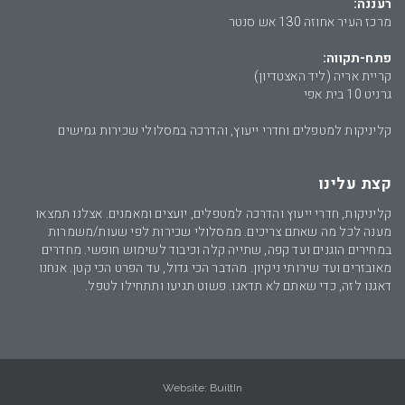
רעננה:
מרכז העיר אחוזה 130 אש סנטר
פתח-תקווה:
קריית אריה (ליד האצטדיון)
גרניט 10 בית אפי
קליניקות למטפלים וחדרי ייעוץ, והדרכה במסלולי שכירות גמישים
קצת עלינו
קליניקות, חדרי ייעוץ והדרכה למטפלים, יועצים ומאמנים. אצלנו תמצאו
מענה לכל מה שאתם צריכים. ממסלולי שכירות לפי שעות/משמרות
במחירים הוגנים ועד קפה, שתייה קלה וכיבוד לשימוש חופשי. מחדרים
מאובזרים ועד שירותי ניקיון. מהדבר הכי גדול, עד הפרט הכי קטן. אנחנו
דאגנו לזה, כדי שאתם לא תדאגו. פשוט תגיעו ותתחילו לטפל.
Website:
BuiltIn