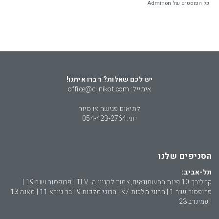
כל הפוסטים של Adminon
יש לכם שאלות? דברו איתנו!
אימייל: office@clinikot.com
לתיאום פגישה או סיור
יוני:
054-423-2764
הסניפים שלנו
תל-אביב:
קרליבך 10 פינת החשמונאים, צמוד לקניון ה- TLV | פרופסור שור 19 |
פרופסור שור 1 | הרוגי מלכות 7א | הרוגי מלכות 9 | בר גיורא 11 | מאנה 13
| עמינדב 23