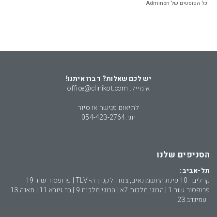
כל הפוסטים של Adminon
יש לכם שאלות? דברו איתנו!
אימייל: office@clinikot.com
לתיאום פגישה או סיור
יוני:
054-423-2764
הסניפים שלנו
תל-אביב:
קרליבך 10 פינת החשמונאים, צמוד לקניון ה- TLV | פרופסור שור 19 |
פרופסור שור 1 | הרוגי מלכות 7א | הרוגי מלכות 9 | בר גיורא 11 | מאנה 13
| עמינדב 23