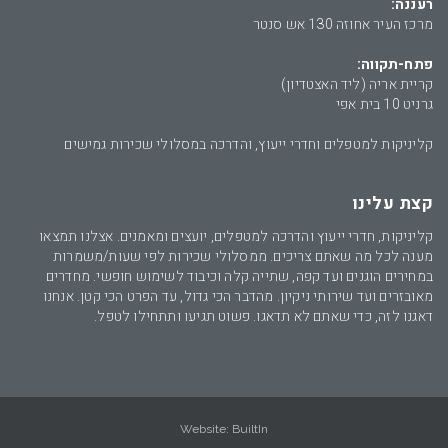
רעננה:
מרכז העיר אחוזה 130 אש סנטר
פתח-תקווה:
קריית אריה (ליד האצטדיון)
גרניט 10 בית אפי
קליניקות למטפלים וחדרי ייעוץ, והדרכה במסלולי שכירות גמישים
קצת עלינו
קליניקות, חדרי ייעוץ והדרכה למטפלים, יועצים ומאמנים. אצלנו תמצאו
מענה לכל מה שאתם צריכים. ממסלולי שכירות לפי שעות/משמרות
במחירים הוגנים ועד קפה, שתייה קלה וכיבוד לשימוש חופשי. מחדרים
מאובזרים ועד שירותי ניקיון. מהדבר הכי גדול, עד הפרט הכי קטן. אנחנו
דאגנו לזה, כדי שאתם לא תדאגו. פשוט תגיעו ותתחילו לטפל.
Website:
BuiltIn