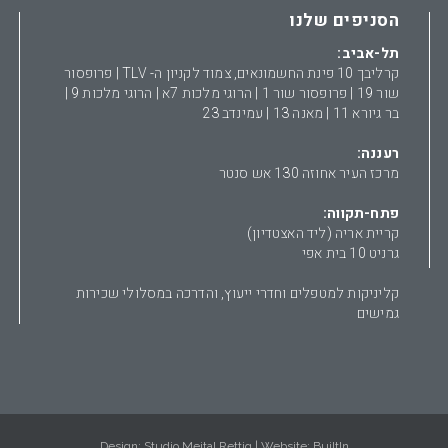
הסניפים שלנו
תל-אביב:
קרליבך 10 פינת החשמונאים, צמוד לקניון ה- TLV | פרופסור
שור 19 | פרופסור שור 1 | הרוגי מלכות 7א | הרוגי מלכות 9 |
בר גיורא 11 | מאנה 13 | עמינדב 23
רעננה:
מרכז העיר אחוזה 130 אש סנטר
פתח-תקווה:
קריית אריה (ליד האצטדיון)
גרניט 10 בית אפי
קליניקות למטפלים וחדרי ייעוץ, והדרכה במסלולי שכירות
גמישים
Studio Meital Rettig
| Design:
Website:
BuiltIn