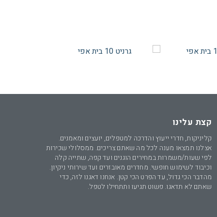
קצת עלינו
קליניקות, חדרי ייעוץ והדרכה למטפלים, יועצים ומאמנים.
אצלנו תמצאו מענה לכל מה שאתם צריכים. ממסלולי שכירות
לפי שעות/משמרות במחירים הוגנים ועד קפה, שתייה קלה
וכיבוד לשימוש חופשי. מחדרים מאובזרים ועד שירותי ניקיון.
מהדבר הכי גדול, עד הפרט הכי קטן. אנחנו דאגנו לזה, כדי
שאתם לא תדאגו. פשוט תגיעו ותתחילו לטפל.